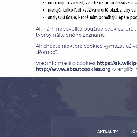
umožňujú rozoznať, že ste už pri prihlasovaní, 
merajú, koľko ľudí využíva určité služby, aby s
analyzujú údaje, ktoré nám pomáhajú lepšie poch
Ak nám nepovolíte použitie cookies, urči
tvorby nákupného zoznamu.
Ak chcete niektoré cookies vymazať už vo
„Pomoc”.
Viac informácií o cookies
https://sk.wiki
http://www.aboutcookies.org
(v angličt
AKTUALITY
LO