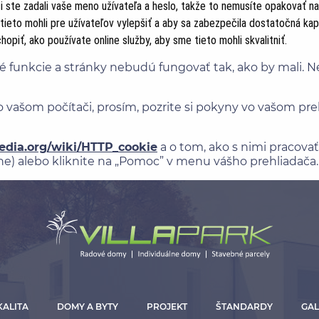
či ste zadali vaše meno užívateľa a heslo, takže to nemusíte opakovať na
a tieto mohli pre užívateľov vylepšiť a aby sa zabezpečila dostatočná kap
opiť, ako používate online služby, aby sme tieto mohli skvalitniť.
té funkcie a stránky nebudú fungovať tak, ako by mali. 
 vašom počítači, prosím, pozrite si pokyny vo vašom preh
pedia.org/wiki/HTTP_cookie
a o tom, ako s nimi pracovať
ine) alebo kliknite na „Pomoc” v menu vášho prehliadača.
KALITA
DOMY A BYTY
PROJEKT
ŠTANDARDY
GAL